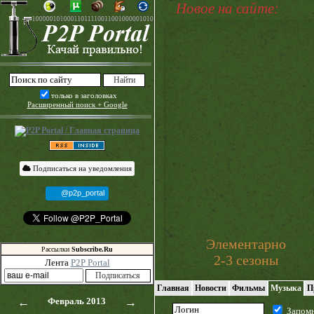
Новое на сайте:
только в заголовках
Расширенный поиск + Google
Подписаться на уведомления
@p2p_portal
Элементарно
Рассылки
Subscribe.Ru
2-3 сезоны
Лента
P2P Portal
Главная
Новости
Фильмы
Музыка
П
←
Февраль 2013
→
Запом