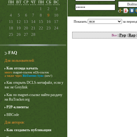
ПН
ВТ
СР
ЧТ
ПН
СБ
ВС
1
2
3
4
5
6
7
8
9
10
11
12
13
14
15
16
17
Показать
за перио
18
19
20
21
22
23
24
25
26
27
28
Pop
Rap
Все
|
|
FAQ
Для пользователей:
Как отсюда качать
много
magnet-ссылок
ed2k-ссылок
Карточный домик
а также через
BitTorrent Sync
(new!)
3 сезон
Как открыть DCLS-метафайл, если у
вас не Greylink
Как по magnet-ссылке найти раздачу
на RuTracker.org
P2P-клиенты
BBCode
Для авторов:
Как создавать публикации