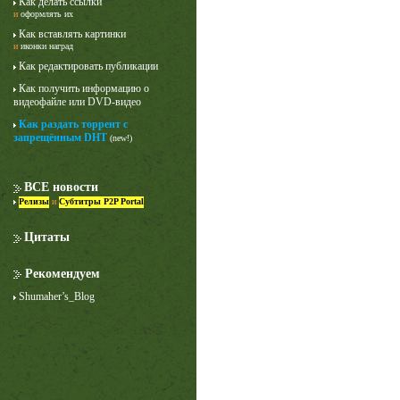
Как делать ссылки
и
оформлять их
Как вставлять картинки
и
иконки наград
Как редактировать публикации
Как получить информацию о
видеофайле или DVD-видео
Как раздать торрент с
запрещённым DHT
(new!)
Лучше звоните Солу
1 сезон
ВСЕ новости
Релизы
и
Субтитры P2P Portal
Цитаты
Рекомендуем
Shumaher’s_Blog