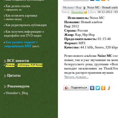
Как делать ссылки
Музыка
/
Rap
Noize MC - Новый альб
и
оформлять их
Автор:
Shumaher
|
Дата:
18-12-2012 / 03
Как вставлять картинки
Исполнитель:
Noize MC
и
иконки наград
Название:
Новый альбом
Как редактировать публикации
Год:
2012
Страна:
Россия
Как получить информацию о
Жанр:
Rap, Hip-Hop
видеофайле или DVD-видео
Продолжительность:
01:15:46
Как раздать торрент с
Формат:
MP3
Лучше звоните Солу
запрещённым DHT
(new!)
Качество:
44.1 kHz, Stereo, 320 kbp
1 сезон
Релиз нового альбома
Noize MC
сос
новые, так и уже звучавшие на конц
ВСЕ новости
белорусского рока, группами «Во
Релизы
и
Субтитры P2P Portal
выходит эксклюзивно на ThankYou
модель распространения музыки.
Цитаты
Читать дальше...
Рекомендуем
Поделиться
Shumaher’s_Blog