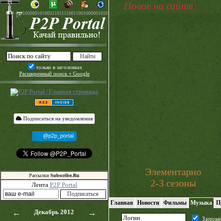
Новое на сайте:
только в заголовках
Расширенный поиск + Google
Подписаться на уведомления
@p2p_portal
Элементарно
Рассылки
Subscribe.Ru
2-3 сезоны
Лента
P2P Portal
Главная
Новости
Фильмы
Музыка
П
←
Декабрь 2012
→
Запом