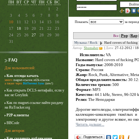
ПН
ВТ
СР
ЧТ
ПН
СБ
ВС
1
2
3
4
5
6
7
8
9
10
11
12
13
14
15
16
Показать
за перио
17
18
19
20
21
22
23
24
25
26
27
28
29
30
Pop
Rap
Все
|
|
31
Музыка
/
Rock
Hard covers of fuckin
Автор:
Shumaher
|
Дата:
27-12-2012 / 18
Исполнитель:
VA
Название:
Hard covers of fucking P
FAQ
Годы выпуска:
2008-2010
Для пользователей:
Страна:
Россия
Жанр:
Rock, Punk, Alternative, Meta
Как отсюда качать
Карточный домик
Общая продолжительность:
30:12
много
magnet-ссылок
ed2k-ссылок
3 сезон
а также через
BitTorrent Sync
(new!)
Количество треков:
500
Формат:
MP3
Как открыть DCLS-метафайл, если у
Качество:
44.1 kHz, Stereo, 96-32
вас не Greylink
Релиз:
The Неподарки
Как по magnet-ссылке найти раздачу
на RuTracker.org
Дорогие митолизды, ольтернатиффще
каллекцию-шмалекцию тяжёлых и н
P2P-клиенты
электронику и другое всякое, но око
BBCode
Читать дальше...
Для авторов:
Поделиться
Как создавать публикации