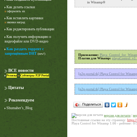
in Winamp®
Как делать ссылки
и
оформлять их
Как вставлять картинки
и
иконки наград
Как редактировать публикации
Как получить информацию о
видеофайле или DVD-видео
Как раздать торрент с
Лучше звоните Солу
запрещённым DHT
(new!)
Приложение:
Playa_Control_for_Wina
1 сезон
Плагин для Winamp:
playaControl_v1
ВСЕ новости
[p2p-portal.tk] Playa Control for Winam
Релизы
и
Субтитры P2P Portal
Цитаты
[p2p-portal.tk] Playa Control for Winamp
Рекомендуем
Поделиться
Shumaher’s_Blog
версия для печати
|
ве
Постоянные ссылки на эту страницу:
https:
Playa Control for Winamp 1.66
- рейтинг:
0
/