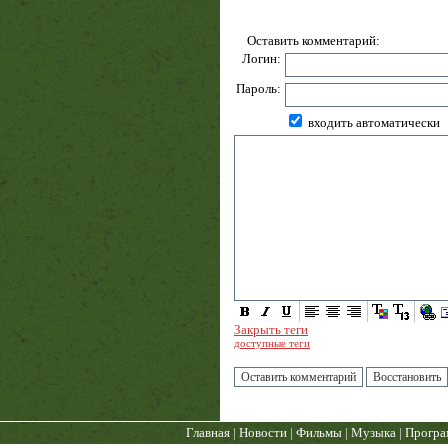
Оставить комментарий:
Логин:
Пароль:
входить автоматически
Закрыть теги
доступные теги
Главная
|
Новости
|
Фильмы
|
Музыка
|
Прогр