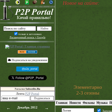
Новое на сайте:
только в заголовках
Расширенный поиск + Google
Подписаться на уведомления
@p2p_portal
Элементарно
Рассылки
Subscribe.Ru
2-3 сезоны
Лента
P2P Portal
Главная
Новости
Фильмы
Музыка
П
←
Декабрь 2012
→
Запом