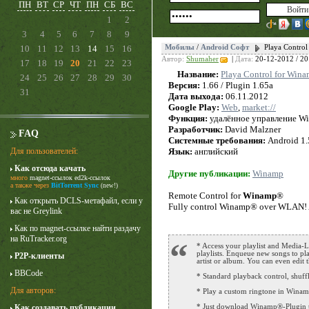
ПН
ВТ
СР
ЧТ
ПН
СБ
ВС
1
2
3
4
5
6
7
8
9
10
11
12
13
14
15
16
Мобилы
/
Android Софт
Playa Contro
Автор:
Shumaher
|
Дата:
20-12-2012 / 20
17
18
19
20
21
22
23
Название:
Playa Control for Win
24
25
26
27
28
29
30
Версия:
1.66 / Plugin 1.65a
31
Дата выхода:
06.11.2012
Google Play:
Web
,
market://
Функция:
удалённое управление W
Разработчик:
David Malzner
FAQ
Системные требования:
Android 1.
Для пользователей:
Язык:
английский
Как отсюда качать
Карточный домик
Другие публикации:
Winamp
много
magnet-ссылок
ed2k-ссылок
3 сезон
а также через
BitTorrent Sync
(new!)
Remote Control for
Winamp
®
Как открыть DCLS-метафайл, если у
Fully control Winamp® over WLAN! Ac
вас не Greylink
Как по magnet-ссылке найти раздачу
на RuTracker.org
“
* Access your playlist and Media-L
playlists. Enqueue new songs to pla
P2P-клиенты
artist or album. You can even edit 
BBCode
* Standard playback control, shuffl
Для авторов:
* Play a custom ringtone in Winamp
Как создавать публикации
* Just download Winamp®-Plugin to