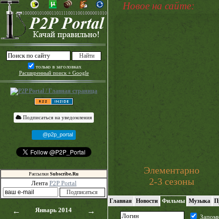
Новое на сайте:
только в заголовках
Расширенный поиск + Google
Подписаться на уведомления
@p2p_portal
Элементарно
Рассылки
Subscribe.Ru
2-3 сезоны
Лента
P2P Portal
Главная
Новости
Фильмы
Музыка
П
←
Январь 2014
→
Запом