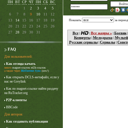
ПН
ВТ
СР
ЧТ
ПН
СБ
ВС
1
2
3
4
5
6
7
8
9
10
11
12
13
14
15
16
17
18
19
Показать
за перио
20
21
22
23
24
25
26
27
28
29
30
31
Все
Все жанры »
Боевик
|
|
|
Концерты
Мелодрама
Мульт
|
|
Русские сериалы
Сериалы
Совет
|
|
FAQ
Для пользователей:
Как отсюда качать
много
magnet-ссылок
ed2k-ссылок
Карточный домик
а также через
BitTorrent Sync
(new!)
3 сезон
Как открыть DCLS-метафайл, если у
вас не Greylink
Как по magnet-ссылке найти раздачу
на RuTracker.org
P2P-клиенты
BBCode
Для авторов:
Как создавать публикации