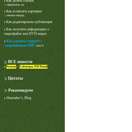
Как делать ссылки
и
оформлять их
Как вставлять картинки
и
иконки наград
Как редактировать публикации
Как получить информацию о
видеофайле или DVD-видео
Как раздать торрент с
запрещённым DHT
(new!)
Лучше звоните Солу
1 сезон
ВСЕ новости
Релизы
и
Субтитры P2P Portal
Цитаты
Рекомендуем
Shumaher’s_Blog