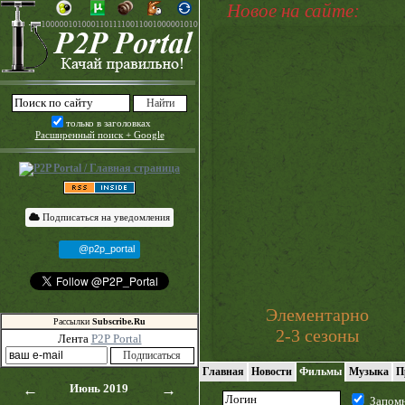
Новое на сайте:
только в заголовках
Расширенный поиск + Google
Подписаться на уведомления
@p2p_portal
Элементарно
Рассылки
Subscribe.Ru
2-3 сезоны
Лента
P2P Portal
Главная
Новости
Фильмы
Музыка
П
←
Июнь 2019
→
Запом