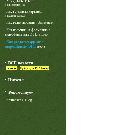
Как делать ссылки
и
оформлять их
Как вставлять картинки
и
иконки наград
Как редактировать публикации
Как получить информацию о
видеофайле или DVD-видео
Как раздать торрент с
запрещённым DHT
(new!)
Лучше звоните Солу
1 сезон
ВСЕ новости
Релизы
и
Субтитры P2P Portal
Цитаты
Рекомендуем
Shumaher’s_Blog