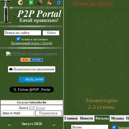
Новое на сайте:
только в заголовках
Расширенный поиск + Google
Подписаться на уведомления
@p2p_portal
Элементарно
Рассылки
Subscribe.Ru
2-3 сезоны
Лента
P2P Portal
Главная
Новости
Фильмы
Музыка
П
←
Август 2026
→
Запом