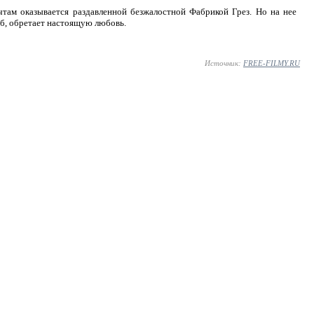
чтам оказывается раздавленной безжалостной Фабрикой Грез. Но на нее
уб, обретает настоящую любовь.
Источник:
FREE-FILMY.RU