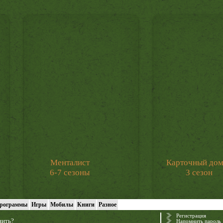
Менталист
Карточный до
6-7 сезоны
3 сезон
рограммы
Игры
Мобилы
Книги
Разное
Регистрация
нить?
Напомнить пароль