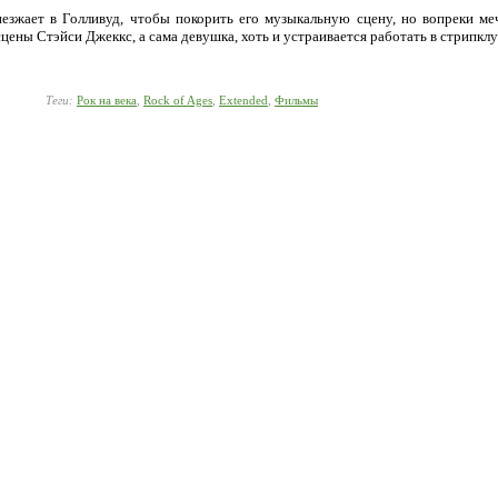
езжает в Голливуд, чтобы покорить его музыкальную сцену, но вопреки ме
сцены Стэйси Джеккс, а сама девушка, хоть и устраивается работать в стрипкл
Теги:
Рок на века
,
Rock of Ages
,
Extended
,
Фильмы