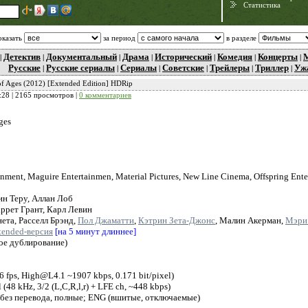
Статистика
оказать
за период
в разделе
Детектив
Документальный
Драма
Исторический
Комедия
Концерты
|
|
|
|
|
|
|
Русские
Русские сериалы
Сериалы
Советские
Трейлеры
Триллер
Уж
|
|
|
|
|
|
 of Ages (2012) [Extended Edition] HDRip
:28
| 2165 просмотров |
0 комментариев
ges
Need for Speed:
inment, Maguire Entertainmen, Material Pictures, New Line Cinema, Offspring Ent
Porsche Unleashed
н Теру, Аллан Лоб
ррет Грант, Карл Левин
ета, Расселл Брэнд,
Пол Джаматти
,
Кэтрин Зета-Джонс
, Малин Акерман,
Мэри
tended-версия
[на 5 минут длиннее]
ое дублирование)
 fps, High@L4.1 ~1907 kbps, 0.171 bit/pixel)
48 kHz, 3/2 (L,C,R,l,r) + LFE ch, ~448 kbps)
 без перевода, полные; ENG (вшитые, отключаемые)