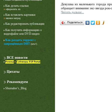
Девушка из маленького города при
Как делать ссылки
обращает внимание экс-звезда рок-
и
оформлять их
Читать дальше...
Как вставлять картинки
и
иконки наград
Поделиться
Как редактировать публикации
Как получить информацию о
видеофайле или DVD-видео
Как раздать торрент с
запрещённым DHT
(new!)
ВСЕ новости
Релизы
и
Субтитры P2P Portal
Цитаты
Рекомендуем
Shumaher’s_Blog