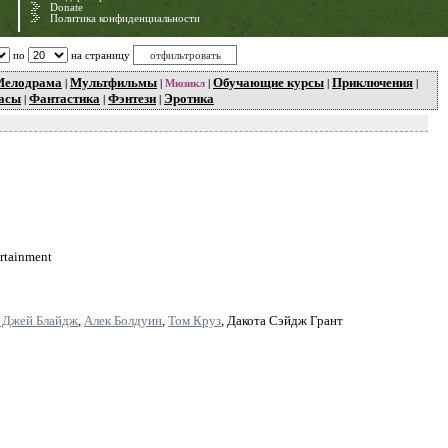
Donate
Политика конфиденциальности
по
на страницу
Мелодрама
Мультфильмы
Обучающие курсы
Приключения
|
|
Мюзикл
|
|
|
асы
Фантастика
Фэнтези
Эротика
|
|
|
ertainment
 Джей Блайдж
,
Алек Болдуин
,
Том Круз
, Дакота Сэйдж Грант