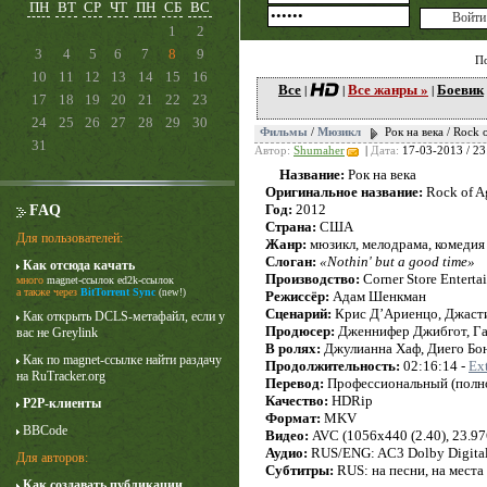
ПН
ВТ
СР
ЧТ
ПН
СБ
ВС
1
2
3
4
5
6
7
8
9
П
10
11
12
13
14
15
16
Все
Все жанры »
Боевик
|
|
|
17
18
19
20
21
22
23
24
25
26
27
28
29
30
Фильмы
/
Мюзикл
Рок на века / Rock
31
Автор:
Shumaher
|
Дата:
17-03-2013 / 23
Название:
Рок на века
Оригинальное название:
Rock of A
Год:
2012
FAQ
Страна:
США
Для пользователей:
Жанр:
мюзикл, мелодрама, комедия
Слоган:
«Nothin' but a good time»
Как отсюда качать
Лучше звоните Солу
Производство:
Corner Store Enterta
много
magnet-ссылок
ed2k-ссылок
1 сезон
а также через
BitTorrent Sync
(new!)
Режиссёр:
Адам Шенкман
Сценарий:
Крис Д’Ариенцо, Джасти
Как открыть DCLS-метафайл, если у
Продюсер:
Дженнифер Джибгот, Га
вас не Greylink
В ролях:
Джулианна Хаф, Диего Бон
Как по magnet-ссылке найти раздачу
Продолжительность:
02:16:14 -
Ex
на RuTracker.org
Перевод:
Профессиональный (полн
Качество:
HDRip
P2P-клиенты
Формат:
MKV
BBCode
Видео:
AVC (1056x440 (2.40), 23.976
Аудио:
RUS/ENG: AC3 Dolby Digital (
Для авторов:
Cубтитры:
RUS: на песни, на места
Как создавать публикации