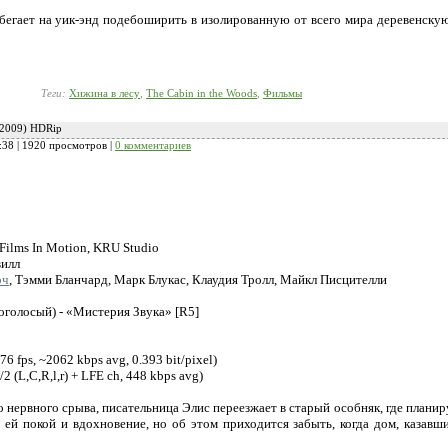
егает на уик-энд подебоширить в изолированную от всего мира деревенскую 
Теги:
Хижина в лесу
,
The Cabin in the Woods
,
Фильмы
(2009) HDRip
:38
| 1920 просмотров |
0 комментариев
 Films In Motion, KRU Studio
илл
рч
, Тэмми Бланчард, Марк Блукас, Клаудия Тролл, Майкл Писцителли
голосый) - «Мистерия Звука» [R5]
6 fps, ~2062 kbps avg, 0.393 bit/pixel)
2 (L,C,R,l,r) + LFE ch, 448 kbps avg)
 нервного срыва, писательница Элис переезжает в старый особняк, где планир
 ей покой и вдохновение, но об этом приходится забыть, когда дом, казав