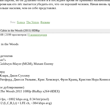
парень, но он душевно болен и в последнее время не принимал назначенные 
время как его пёс пытается убедить его, что он хороший человек. Начав вновь
больше насилия, чем он себе представлял.
Теги:
Голоса
,
The Voices
,
Фильмы
 Cabin in the Woods (2011) HDRip
:08
| 2199 просмотров |
0 комментариев
 in the Woods
 детектив
ия?»
-Goldwyn-Mayer (MGM), Mutant Enemy
ард
Кларк, Джон Суоллоу
Уитфорд, Джесси Уильямс, Крис Хемсворт, Фрэн Кранц, Кристин Нора Коннолл
ое дублирование)
In The Woods 2011 1080p BluRay x264-HDEX)
fps, ~1802 kbps avg, 0.34 bit/pixel)
2 (L,C,R,l,r) + LFE ch, ~384 kbps avg)