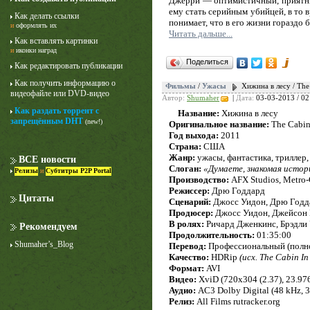
Джерри — оптимистичный, приятный 
ему стать серийным убийцей, в то 
Как делать ссылки
понимает, что в его жизни гораздо 
и
оформлять их
Читать дальше...
Как вставлять картинки
и
иконки наград
Поделиться
Как редактировать публикации
Как получить информацию о
Фильмы
/
Ужасы
Хижина в лесу / The
видеофайле или DVD-видео
Автор:
Shumaher
|
Дата:
03-03-2013 / 02
Как раздать торрент с
Название:
Хижина в лесу
запрещённым DHT
(new!)
Оригинальное название:
The Cabin
Год выхода:
2011
Страна:
США
Жанр:
ужасы, фантастика, триллер,
ВСЕ новости
Слоган:
«Думаете, знакомая истор
Релизы
и
Субтитры P2P Portal
Производство:
AFX Studios, Metro
Режиссер:
Дрю Годдард
Цитаты
Сценарий:
Джосс Уидон, Дрю Годд
Продюсер:
Джосс Уидон, Джейсон 
В ролях:
Ричард Дженкинс, Брэдли 
Рекомендуем
Продолжительность:
01:35:00
Shumaher’s_Blog
Перевод:
Профессиональный (полн
Качество:
HDRip
(исх. The Cabin 
Формат:
AVI
Видео:
XviD (720x304 (2.37), 23.976 
Аудио:
AC3 Dolby Digital (48 kHz, 3/
Релиз:
All Films rutracker.org