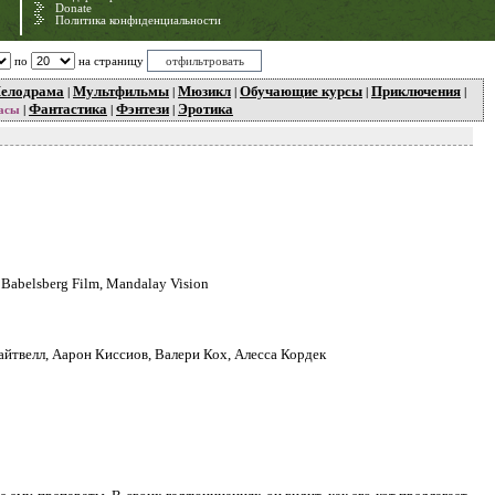
Donate
Политика конфиденциальности
по
на страницу
елодрама
Мультфильмы
Мюзикл
Обучающие курсы
Приключения
|
|
|
|
|
Фантастика
Фэнтези
Эротика
асы
|
|
|
e Babelsberg Film, Mandalay Vision
айтвелл, Аарон Киссиов, Валери Кох, Алесса Кордек