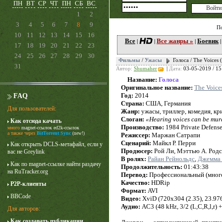
ПН
ВТ
СР
ЧТ
ПН
СБ
ВС
1
2
3
4
5
6
7
8
9
П
10
11
12
13
14
15
16
Все
Все жанры »
Боевик
|
|
|
17
18
19
20
21
22
23
24
25
26
27
28
29
30
Фильмы
/
Ужасы
Голоса / The Voices
31
Автор:
Shumaher
|
Дата:
03-05-2019 / 15
Название:
Голоса
Оригинальное название:
The Voice
Год:
2014
FAQ
Страна:
США, Германия
Для пользователей:
Жанр:
ужасы, триллер, комедия, к
Слоган:
«Hearing voices can be mur
Как отсюда качать
Лучше звоните Солу
Производство:
1984 Private Defense
много
magnet-ссылок
ed2k-ссылок
1 сезон
а также через
BitTorrent Sync
(new!)
Режиссер:
Маржан Сатрапи
Сценарий:
Майкл Р. Перри
Как открыть DCLS-метафайл, если у
Продюсер:
Рой Ли, Мэттью А. Род
вас не Greylink
В ролях:
Райан Рейнольдс
,
Джемма 
Как по magnet-ссылке найти раздачу
Продолжительность:
01:43:38
на RuTracker.org
Перевод:
Профессиональный (мног
Качество:
HDRip
P2P-клиенты
Формат:
AVI
BBCode
Видео:
XviD (720x304 (2.35), 23.976 
Аудио:
AC3 (48 kHz, 3/2 (L,C,R,l,r) 
Для авторов:
Как создавать публикации