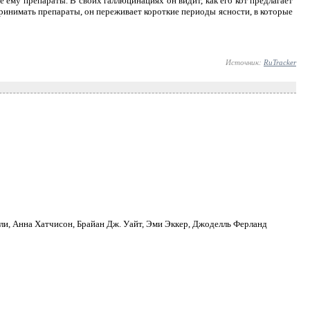
ему препараты. В своих галлюцинациях он видит, как его кот предлагает
 принимать препараты, он переживает короткие периоды ясности, в которые
Источник:
RuTracker
и, Анна Хатчисон, Брайан Дж. Уайт, Эми Эккер, Джоделль Ферланд