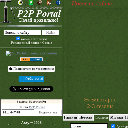
Новое на сайте:
только в заголовках
Расширенный поиск + Google
Подписаться на уведомления
@p2p_portal
Элементарно
Рассылки
Subscribe.Ru
2-3 сезоны
Лента
P2P Portal
Главная
Новости
Фильмы
Музыка
П
←
Август 2026
→
Запом