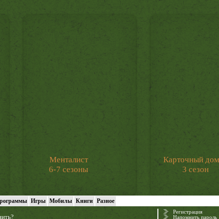
Менталист
Карточный до
6-7 сезоны
3 сезон
рограммы
Игры
Мобилы
Книги
Разное
Регистрация
нить?
Напомнить пароль