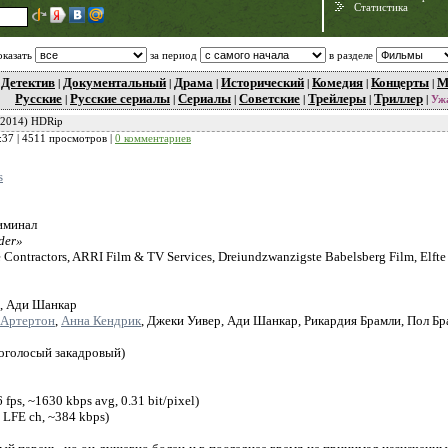
Статистика
оказать
за период
в разделе
Детектив
Документальный
Драма
Исторический
Комедия
Концерты
М
|
|
|
|
|
|
|
Русские
Русские сериалы
Сериалы
Советские
Трейлеры
Триллер
|
|
|
|
|
|
Уж
 (2014) HDRip
:37
| 4511 просмотров |
0 комментариев
s
риминал
der»
Need for Speed:
 Contractors, ARRI Film & TV Services, Dreiundzwanzigste Babelsberg Film, Elft
Porsche Unleashed
с, Ади Шанкар
Артертон
,
Анна Кендрик
, Джеки Уивер, Ади Шанкар, Рикардия Брамли, Пол Бр
оголосый закадровый)
fps, ~1630 kbps avg, 0.31 bit/pixel)
+ LFE ch, ~384 kbps)