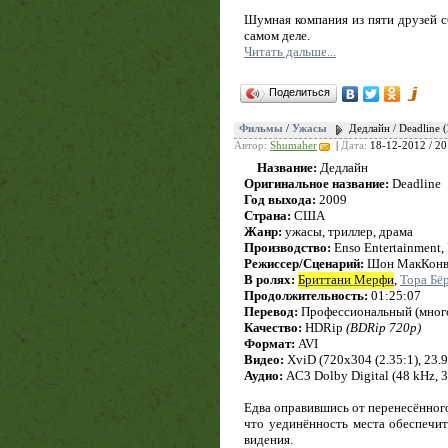
Шумная компания из пяти друзей сб
самом деле.
Читать дальше...
Поделиться
Фильмы
/
Ужасы
Дедлайн / Deadline 
Автор:
Shumaher
|
Дата:
18-12-2012 / 20
Название:
Дедлайн
Оригинальное название:
Deadline
Год выхода:
2009
Страна:
США
Жанр:
ужасы, триллер, драма
Производство:
Enso Entertainment,
Режиссер/Сценарий:
Шон МакКонв
В ролях:
Бриттани Мерфи
,
Тора Бё
Продолжительность:
01:25:07
Перевод:
Профессиональный (много
Качество:
HDRip
(BDRip 720p)
Формат:
AVI
Видео:
XviD (720x304 (2.35:1), 23.97
Аудио:
AC3 Dolby Digital (48 kHz, 3/
Едва оправившись от перенесённого
что уединённость места обеспечит
видения.