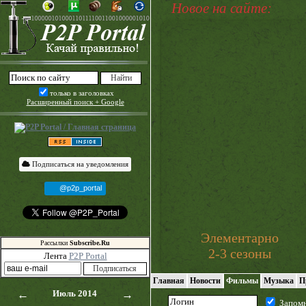
Новое на сайте:
только в заголовках
Расширенный поиск + Google
Подписаться на уведомления
@p2p_portal
Элементарно
Рассылки
Subscribe.Ru
2-3 сезоны
Лента
P2P Portal
Главная
Новости
Фильмы
Музыка
П
←
Июль 2014
→
Запом