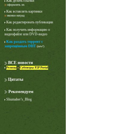
Как делать ссылки
и
оформлять их
Как вставлять картинки
и
иконки наград
Как редактировать публикации
Как получить информацию о
видеофайле или DVD-видео
Как раздать торрент с
запрещённым DHT
(new!)
Лучше звоните Солу
1 сезон
ВСЕ новости
Релизы
и
Субтитры P2P Portal
Цитаты
Рекомендуем
Shumaher’s_Blog