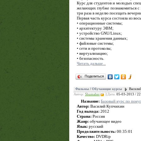
Курс для студентов и молодых спец
желающих глубже познакомиться с
три раза в неделю посещать вечерни
Первая часть курса состояла из вос
• операционные системы;
• архитектуру ЭВМ;
• устройство GNU/Linux;
• системы хранения данных;
• файловые системы;
• сети и протоколы;
• виртуализацию;
• безопасность.
Читать дальше...
Поделиться
Фильмы
/
Обучающие курсы
Василий
Автор:
Shumaher
|
Дата:
05-03-2013 / 22
Название:
Базовый курс по поку
Автор:
Василий Купчихин
Год выхода:
2012
Страна:
Россия
Жанр:
обучающее видео
Язык:
русский
Продолжительность:
00:35:01
Качество:
DVDRip