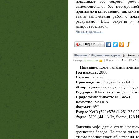
показывает все секреты ремон
самостоятельно, без посторонн
правильно и качественно, так как в
этапы выполнения работ с пока
раскрывают ВСЕ секреты и те
комфортабельной.
Читать дальше...
Поделиться
Фильмы
/
Обучающие курсы
Кофе: г
Автор:
Shumaher
|
Дата:
06-01-2013 / 18
Название:
Кофе: готовим правиль
Год выхода:
2008
Страна:
Россия
Производство:
Студия SovaFilm
Жанр:
кулинария, обучающее виде
Ведущая:
Юлия Бреусова, тренинг-
Продолжительность:
00:34:41
Качество:
SATRip
Формат:
AVI
Видео:
XviD (720x576 (1.25), 25.000
Аудио:
MP3 (44.1 kHz, Stereo, 128 k
Чашечка кофе давно стала неотъе
дружеская беседа. Но много ли мы 
фильм рассказывает об истории в