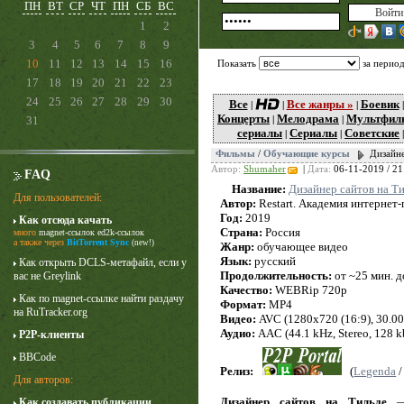
ПН
ВТ
СР
ЧТ
ПН
СБ
ВС
1
2
3
4
5
6
7
8
9
10
11
12
13
14
15
16
Показать
за перио
17
18
19
20
21
22
23
24
25
26
27
28
29
30
Все
Все жанры »
Боевик
|
|
|
Концерты
Мелодрама
Мультфил
31
|
|
сериалы
Сериалы
Советские
|
|
Фильмы
/
Обучающие курсы
Дизайне
Автор:
Shumaher
|
Дата:
06-11-2019 / 21
FAQ
Название:
Дизайнер сайтов на Т
Для пользователей:
Автор:
Restart. Академия интернет
Год:
2019
Как отсюда качать
Карточный домик
Страна:
Россия
много
magnet-ссылок
ed2k-ссылок
3 сезон
а также через
BitTorrent Sync
(new!)
Жанр:
обучающее видео
Язык:
русский
Как открыть DCLS-метафайл, если у
Продолжительность:
от ~25 мин. д
вас не Greylink
Качество:
WEBRip 720p
Как по magnet-ссылке найти раздачу
Формат:
MP4
на RuTracker.org
Видео:
AVC (1280x720 (16:9), 30.000 
Аудио:
AAC (44.1 kHz, Stereo, 128 k
P2P-клиенты
BBCode
Релиз:
(
Legenda
Для авторов:
Дизайнер сайтов на Тильде
— 
Как создавать публикации