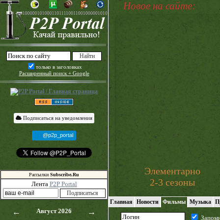
Новое на сайте:
только в заголовках
Расширенный поиск + Google
Подписаться на уведомления
@p2p_portal
Элементарно
Рассылки
Subscribe.Ru
2-3 сезоны
Лента
P2P Portal
Главная
Новости
Фильмы
Музыка
П
←
Август 2026
→
Запом