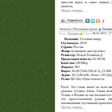
качества зерен, и, самое главное
напиток.
Читать дальше...
Поделиться
Фильмы
/
Обучающие курсы
Готови
Автор:
Shumaher
|
Дата:
06-01-2013 / 17
Название:
Готовим пиццу
Год выхода:
2010
Страна:
Россия
Жанр:
кулинария, мастер-класс
Режиссер:
Попов-Толмачев Д.
Продолжительность:
01:09:00
Качество:
DVDRip
Формат:
AVI
Видео:
XviD (704x528 (4:3), 25.000 f
Аудио:
AC3 (48 kHz, Stereo, 192 kbp
Релиз:
RG Doc.Films torrents.ru
Pizza! Это слово знают во всем 
дальних уголках земли. Таким ко
Только в Италии их насчитывается 
что приготовленной руками пи
неизменными спутниками практиче
Читать дальше...