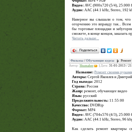
Формат:
MP4 + PDF
Видео:
AVC (900x720 (5/4), 25.000 fp
Аудио:
AAC (44.1 kHz, Stereo, 192 k
Наверное вы слышали о том, что 
огорчению это вправду так... Всем
бы торговые площадки и забугорны
сможете, в конце концов, заказать 
Читать дальше...
Поделиться
Фильмы
/
Обучающие курсы
Ремонт
Автор:
Shumaher
|
Дата:
31-01-2013 / 21
Название:
Ремонт своими рукам
Авторы:
Сергей Яковлев и Дмитри
Год выхода:
2012
Страна:
Россия
Жанр:
ремонт, обучающее видео
Язык:
русский
Продолжительность:
11:55:00
Качество:
DVDRip
Формат:
MP4
Видео:
AVC (704x576 (4/3), 25.000 fp
Аудио:
AAC (44.1 kHz, Stereo, 96 kb
Как сделать ремонт квартиры с