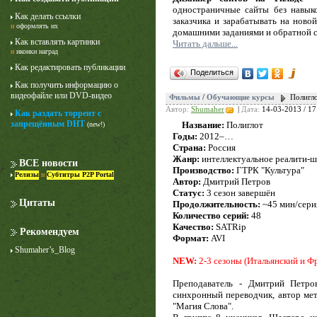
одностраничные сайты без навыко
Как делать ссылки
заказчика и зарабатывать на новой
и
оформлять их
домашними заданиями и обратной с
Как вставлять картинки
Читать дальше...
и
иконки наград
Как редактировать публикации
Поделиться
Как получить информацию о
видеофайле или DVD-видео
Фильмы
/
Обучающие курсы
Полигло
Автор:
Shumaher
|
Дата:
14-03-2013 / 17
Как раздать торрент с
Лучше звоните Солу
запрещённым DHT
Название:
Полиглот
(new!)
1 сезон
Годы:
2012–…
Страна:
Россия
Жанр:
интеллектуальное реалити-ш
ВСЕ новости
Производство:
ГТРК "Культура"
Релизы
и
Субтитры P2P Portal
Автор:
Дмитрий Петров
Статус:
3 сезон завершён
Цитаты
Продолжительность:
~45 мин/сери
Количество серий:
48
Качество:
SATRip
Рекомендуем
Формат:
AVI
Shumaher’s_Blog
NEW:
2-3 сезоны (Итальянский и Фр
Преподаватель - Дмитрий Петров
синхронный переводчик, автор ме
"Магия Слова".