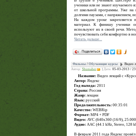
В группе 8 учеников. Шестеро из
ученики или не знают изучаемого я
от школьной программы. Уже на 
долгими паузами, с напряжением, но
На каждом уроке закрепляется 
материал. К финишу ученики о
используют их в своей речи. Метод
почувствовать себя комфортно в но
Читать дальше...
Поделиться
Фильмы
/
Обучающие курсы
Видео 
Автор:
Shumaher
|
Дата:
05-03-2013 / 23
Название:
Видео лекций с «Курс
Автор:
Яндекс
Год выхода:
2011
Страна:
Россия
Жанр:
лекции
Язык:
русский
Продолжительность:
00:35:01
Качество:
WEBRip
Формат:
MP4 + PDF
Видео:
AVC (640x360 (16/9), 25.000 f
Аудио:
AAC (44.1 kHz, Stereo, 128 k
В феврале 2011 года Яндекс провё