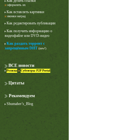
Как делать ссылки
и
оформлять их
Как вставлять картинки
и
иконки наград
Как редактировать публикации
Как получить информацию о
видеофайле или DVD-видео
Как раздать торрент с
запрещённым DHT
(new!)
Лучше звоните Солу
1 сезон
ВСЕ новости
Релизы
и
Субтитры P2P Portal
Цитаты
Рекомендуем
Shumaher’s_Blog