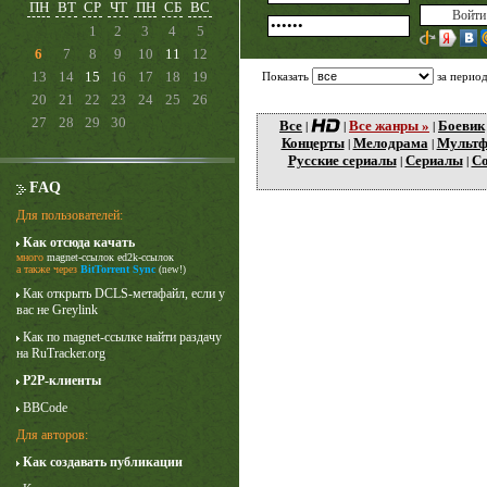
ПН
ВТ
СР
ЧТ
ПН
СБ
ВС
1
2
3
4
5
6
7
8
9
10
11
12
13
14
15
16
17
18
19
Показать
за перио
20
21
22
23
24
25
26
27
28
29
30
Все
Все жанры »
Боевик
|
|
|
Концерты
Мелодрама
Мульт
|
|
Русские сериалы
Сериалы
Со
|
|
FAQ
Для пользователей:
Как отсюда качать
много
magnet-ссылок
ed2k-ссылок
Карточный домик
а также через
BitTorrent Sync
(new!)
3 сезон
Как открыть DCLS-метафайл, если у
вас не Greylink
Как по magnet-ссылке найти раздачу
на RuTracker.org
P2P-клиенты
BBCode
Для авторов:
Как создавать публикации