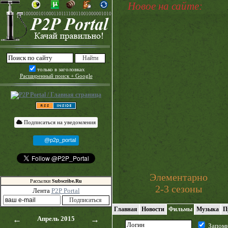
Новое на сайте:
только в заголовках
Расширенный поиск + Google
Подписаться на уведомления
@p2p_portal
Элементарно
Рассылки
Subscribe.Ru
2-3 сезоны
Лента
P2P Portal
Главная
Новости
Фильмы
Музыка
П
←
Апрель 2015
→
Запом