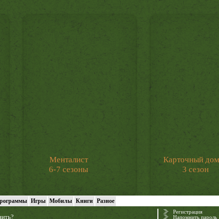
Менталист
Карточный до
6-7 сезоны
3 сезон
рограммы
Игры
Мобилы
Книги
Разное
Регистрация
нить?
Напомнить пароль