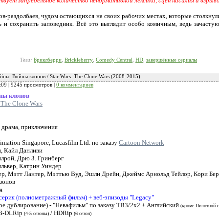
твует запредельное количество ненормативной лексики, сцен насилия и взрыв
в-раздолбаев, чудом остающихся на своих рабочих местах, которые столкнули
 и сохранить заповедник. Всё это выглядит особо комичным, ведь зачастую
Теги:
Бриклберри
,
Brickleberry
,
Comedy Central
,
HD
,
завершённые сериалы
йны: Войны клонов / Star Wars: The Clone Wars (2008-2015)
:09
| 9245 просмотров |
0 комментариев
ны клонов
: The Clone Wars
, драма, приключения
mation Singapore, Lucasfilm Ltd. по заказу
Cartoon Network
, Кайл Данливи
илрой, Дрю З. Гринберг
львер, Катрин Уиндер
ер, Мэтт Лантер, Мэттью Вуд, Эшли Дрейн, Джеймс Арнольд Тейлор, Кори Бер
езонов
я
серия (полнометражный фильм) + веб-эпизоды "Legacy"
е дублирование) - "Невафильм" по заказу ТВ3/2x2 + Английский
(кроме Пилотной се
B-DLRip
/ HDRip
(4-5 сезоны)
(6 сезон)