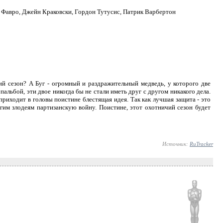
 Фавро, Джейн Краковски, Гордон Тутусис, Патрик Варбертон
ий сезон? А Буг - огромный и раздражительный медведь, у которого две
альбой, эти двое никогда бы не стали иметь друг с другом никакого дела.
приходит в головы поистине блестящая идея. Так как лучшая защита - это
гим злодеям партизанскую войну. Поистине, этот охотничий сезон будет
Источник:
RuTracker