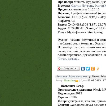
Продюсер:
Мишель Мурдокка, Джон 
В ролях:
Мартин Лоуренс
,
Эштон 
Продолжительность:
01:26:15
Перевод:
Профессиональный (полн
Качество:
HDRip
(исх. BDRip 1080p
Формат:
AVI
Видео:
XviD (688x368 (1.87), 23.976 
Аудио:
MP3 (48 kHz, Stereo, ~128 kb
Релиз:
Мультфильмы rutracker.org
Эллиот - ужасно болтливый и легк
проблемы: сезон охоты и... Эллиот!
Но выходит так, что только вместе
нападение, они решают мобилизова
полон сюрпризов. Для охотников - в
Читать дальше...
Поделиться
Фильмы
/
Мультфильмы
Ральф / Wre
Автор:
Shumaher
|
Дата:
26-02-2013 / 17
Название:
Ральф
Оригинальное название:
Wreck-It 
Год выхода:
2012
Страна:
США
Жанр:
мультфильм, комедия, прикл
Слоган:
«Хорошего друга должно 