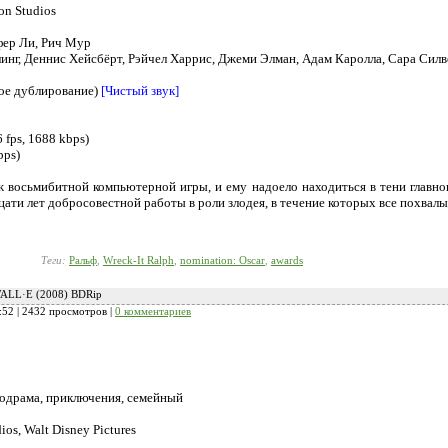
on Studios
ер Ли, Рич Мур
нг, Деннис Хейсбёрт, Рэйчел Харрис, Джеми Элман, Адам Каролла, Сара Сил
ое дублирование)
[Чистый звук]
 fps, 1688 kbps)
bps)
восьмибитной компьютерной игры, и ему надоело находиться в тени главного
ати лет добросовестной работы в роли злодея, в течение которых все похвалы
Теги:
Ральф
,
Wreck-It Ralph
,
nomination: Oscar
,
awards
ALL·E (2008) BDRip
:52
| 2432 просмотров |
0 комментариев
лодрама, приключения, семейный
ios, Walt Disney Pictures