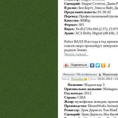
Сценарий:
Эндрю Стэнтон, Джим Р
В ролях:
Бен Бертт, Элисса Найт, 
Продолжительность:
01:38:42
Перевод:
Профессиональный (полн
Качество:
BDRip
Формат:
AVI
Видео:
XviD (720x304 (2.37), 23.976 
Аудио:
AC3 Dolby Digital (48 kHz, 3/
Робот ВАЛЛ·И из года в год прилеж
совсем скоро произойдут невероятн
родную Землю.
Читать дальше...
Поделиться
Фильмы
/
Мультфильмы
Мадагаскар 
Автор:
Shumaher
|
Дата:
14-01-2013 / 23
Название:
Мадагаскар 3
Оригинальное название:
Madagasca
Год выхода:
2012
Страна:
США
Жанр:
мультфильм, комедия, прикл
Производство:
DreamWorks Animatio
Режиссер:
Эрик Дарнелл, Том МакГ
Сценарий:
Эрик Дарнелл, Ноа Баум