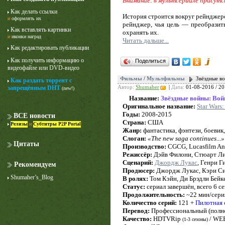
Внимание: в мультсериале присутс
Как делать ссылки
История строится вокруг рейнджеро
и
оформлять их
рейнджер, чья цель — преобразить
Как вставлять картинки
охранять их.
и
иконки наград
Читать дальше...
Как редактировать публикации
Как получить информацию о
Поделиться
видеофайле или DVD-видео
Фильмы
/
Мультфильмы
Звёздные во
Как раздать торрент с
запрещённым DHT
Автор:
Shumaher
|
Дата:
01-08-2016 / 20
(new!)
Название:
Звёздные войны: Вой
Оригинальное название:
Star Wars
Годы:
2008-2015
ВСЕ новости
Страна:
США
Релизы
и
Субтитры P2P Portal
Жанр:
фантастика, фэнтези, боевик
Слоган:
«The new saga continues...»
Цитаты
Производство:
CGCG, Lucasfilm Ani
Режиссёр:
Дэйв Филони, Стюарт Ли
Сценарий:
Джордж Лукас
, Генри Г
Рекомендуем
Продюсер:
Джордж Лукас, Кэри Си
Shumaher’s_Blog
В ролях:
Том Кэйн, Ди Брэдли Бейк
Статус:
сериал завершён, всего 6 с
Продолжительность:
~22 мин/сери
Количество серий:
121 +
Пилотная 
Перевод:
Профессиональный (полно
Качество:
HDTVRip
/ WE
(1-3 сезоны)