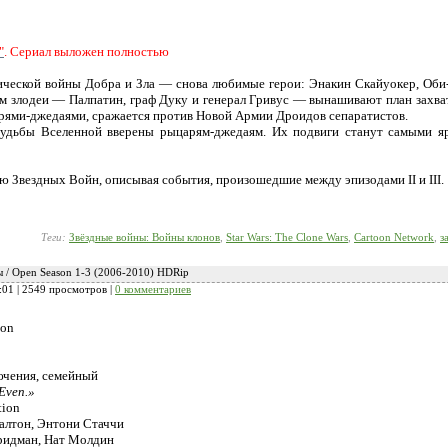
"
. Сериал выложен полностью
ической войны Добра и Зла — снова любимые герои: Энакин Скайуокер, Оби
м злодеи — Палпатин, граф Дуку и генерал Гривус — вынашивают план захва
ями-джедаями, сражается против Новой Армии Дроидов сепаратистов.
 судьбы Вселенной вверены рыцарям-джедаям. Их подвиги станут самыми 
 Звездных Войн, описывая события, произошедшие между эпизодами II и III.
Теги:
Звёздные войны: Войны клонов
,
Star Wars: The Clone Wars
,
Cartoon Network
,
з
 / Open Season 1-3 (2006-2010) HDRip
:01
| 2549 просмотров |
0 комментариев
son
ючения, семейный
Even.»
tion
алтон, Энтони Стаччи
ридман, Нат Молдин