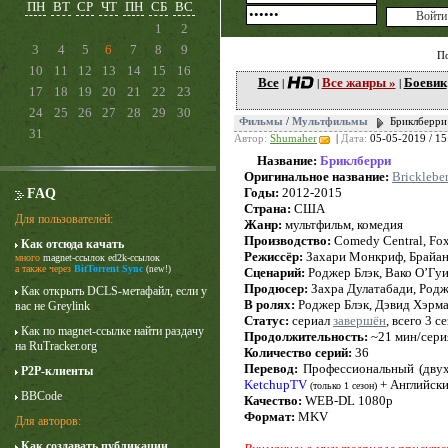
ПН
ВТ
СР
ЧТ
ПН
СБ
ВС
1
2
3
4
5
6
7
8
9
П
10
11
12
13
14
15
16
Все
Все жанры »
Боевик
|
|
|
17
18
19
20
21
22
23
24
25
26
27
28
29
30
Фильмы
/
Мультфильмы
Бриклберри
31
Автор:
Shumaher
|
Дата:
05-05-2019 / 15
Название:
Бриклберри
Оригинальное название:
Bricklebe
Годы:
2012-2015
FAQ
Страна:
США
Для пользователей:
Жанр:
мультфильм, комедия
Производство:
Comedy Central, Fox
Как отсюда качать
Лучше звоните Солу
Режиссёр:
Захари Монкриф, Брайан
много
magnet-ссылок
ed2k-ссылок
1 сезон
а также через
BitTorrent Sync
(new!)
Сценарий:
Роджер Блэк, Вако О’Гуи
Продюсер:
Захра Дулатабади, Родж
Как открыть DCLS-метафайл, если у
В ролях:
Роджер Блэк, Дэвид Хэрма
вас не Greylink
Статус:
сериал
завершён
, всего 3 с
Как по magnet-ссылке найти раздачу
Продолжительность:
~21 мин/сери
на RuTracker.org
Количество серий:
36
Перевод:
Профессиональный (двух
P2P-клиенты
KetchupTV
+ Английск
(только 1 сезон)
BBCode
Качество:
WEB-DL 1080p
Формат:
MKV
Для авторов:
Как создавать публикации