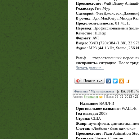
Производство:
Walt Disney Animati
Режиссер:
Рич Мур
Сценарий:
Фил Джонстон, Дженниф
В ролях:
Эди МакКлёрг, Минди Кали
Продолжительность:
01:41:13
Перевод:
Профессиональный (полн
Качество:
HDRip
Формат:
AVI
Видео:
XviD (720x384 (1.88), 23.976
Аудио:
MP3 (44.1 kHz, Stereo, 256 k
Ральф — второстепенный персонаж 
«исправить» ситуацию! После тридц
Читать дальше...
Поделиться
Фильмы
/
Мультфильмы
ВАЛЛ·И / W
Автор:
Shumaher
|
Дата:
09-02-2013 / 21
Название:
ВАЛЛ·И
Оригинальное название:
WALL·E
Год выхода:
2008
Страна:
США
Жанр:
мультфильм, фантастика, ме
Слоган:
«Любовь - дело техники»
Производство:
Pixar Animation Stud
Режиссер:
Эндрю Стэнтон