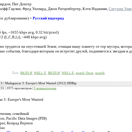
ирдон, Пит Доктер
Джефф Гарлин, Фред Уиллард, Джон Ратценбергер, Кэти Нэджими,
Сигурни Уив
ое дублирование) +
Русский видеоряд
fps, ~1655 kbps avg, 0.32 bit/pixel)
2 (L,C,R,l,r), ~448 kbps avg)
но трудится на опустевшей Земле, очищая нашу планету от гор мусора, которые
ые события, благодаря которым он встретит друзей, поднимется к звездам и 
Теги:
ВАЛЛ·И
,
WALL·E
,
ВАЛЛ-И
,
WALL-E
,
award: Oscar
,
awards
3 / Madagascar 3: Europe's Most Wanted (2012) HDRip
:55
| 1975 просмотров |
0 комментариев
r 3: Europe's Most Wanted
ючения, семейный
n, Pacific Data Images (PDI)
рат, Конрад Вернон
бах