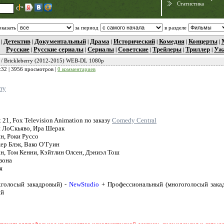
Статистика
оказать
за период
в разделе
Детектив
Документальный
Драма
Исторический
Комедия
Концерты
|
|
|
|
|
|
|
Русские
Русские сериалы
Сериалы
Советские
Трейлеры
Триллер
Уж
|
|
|
|
|
|
 / Brickleberry (2012-2015) WEB-DL 1080p
:32
| 3956 просмотров |
0 комментариев
rry
 21, Fox Television Animation по заказу
Comedy Central
Need for Speed:
 ЛоСкьяво, Ира Шерак
Porsche Unleashed
н, Роки Руссо
ер Блэк, Вако О’Гуин
н, Том Кенни, Кэйтлин Олсен, Дэниэл Тош
езона
я
голосый закадровый) -
NewStudio
+ Профессиональный (многоголосый зака
ий