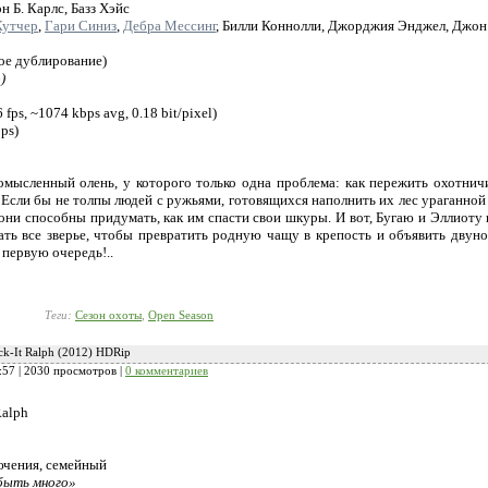
Б. Карлс, Базз Хэйс
Кутчер
,
Гари Синиз
,
Дебра Мессинг
, Билли Коннолли, Джорджия Энджел, Джон
ое дублирование)
)
fps, ~1074 kbps avg, 0.18 bit/pixel)
ps)
омысленный олень, у которого только одна проблема: как пережить охотнич
 Если бы не толпы людей с ружьями, готовящихся наполнить их лес ураганной п
 они способны придумать, как им спасти свои шкуры. И вот, Бугаю и Эллиоту 
ть все зверье, чтобы превратить родную чащу в крепость и объявить двуно
 первую очередь!..
Теги:
Сезон охоты
,
Open Season
ck-It Ralph (2012) HDRip
:57
| 2030 просмотров |
0 комментариев
Ralph
ючения, семейный
быть много»