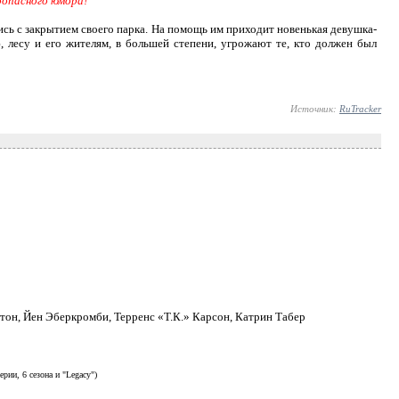
оопасного юмора!
сь с закрытием своего парка. На помощь им приходит новенькая девушка-
, лесу и его жителям, в большей степени, угрожают те, кто должен был
Источник:
RuTracker
тон, Йен Эберкромби, Терренс «Т.К.» Карсон, Катрин Табер
рии, 6 сезона и "Legacy")