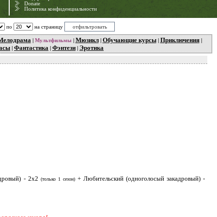
Donate
Политика конфиденциальности
по
на страницу
Мелодрама
Мюзикл
Обучающие курсы
Приключения
|
Мультфильмы
|
|
|
|
асы
Фантастика
Фэнтези
Эротика
|
|
|
дровый) - 2x2
+ Любительский (одноголосый закадровый) -
(только 1 сезон)