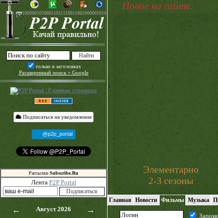
Новое на сайте:
только в заголовках
Расширенный поиск + Google
Подписаться на уведомления
@p2p_portal
Элементарно
Рассылки
Subscribe.Ru
2-3 сезоны
Лента
P2P Portal
Главная
Новости
Фильмы
Музыка
П
←
Август 2026
→
Запом