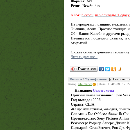
Формат:
AVI
Релиз:
NewStudio
NEW:
6 сезон
,
веб-эпизоды "Legacy
На передовых позициях межгалакт
Энакина, Асока. Противостоящие и
Оби-Ваном Кеноби и другими рыцар
Начинается последняя схватка, и
открытий.
Сюжет сериала дополняет вселенную
Читать дальше...
Поделиться
Фильмы
/
Мультфильмы
Сезон охоты
Автор:
Shumaher
|
Дата:
11-06-2013 / 15
Название:
Сезон охоты
Оригинальное название:
Open Sea
Год выхода:
2006
Страна:
США
Жанр:
мультфильм, комедия, прикл
Слоган:
«The Odd Are About To Get 
Производство:
Sony Pictures Anima
Режиссер:
Роджер Аллерс, Джилл К
Сценарий:
Стив Бенчич, Рон Дж. Ф