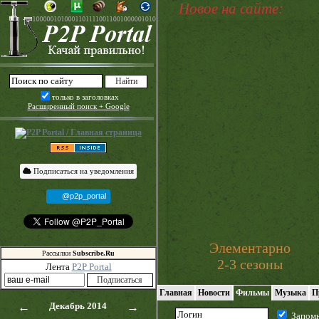
Новое на сайте:
только в заголовках
Расширенный поиск + Google
Подписаться на уведомления
@p2p_portal
Элементарно
Рассылки
Subscribe.Ru
2-3 сезоны
Лента
P2P Portal
Главная
Новости
Фильмы
Музыка
П
←
Декабрь 2014
→
Запом