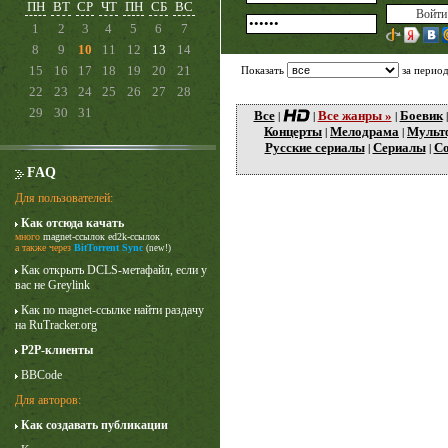
ПН
ВТ
СР
ЧТ
ПН
СБ
ВС
1
2
3
4
5
6
7
8
9
10
11
12
13
14
15
16
17
18
19
20
21
Показать
за перио
22
23
24
25
26
27
28
29
30
31
Все
Все жанры »
Боевик
|
|
|
Концерты
Мелодрама
Мульт
|
|
Русские сериалы
Сериалы
Со
|
|
FAQ
Для пользователей:
Как отсюда качать
много
magnet-ссылок
ed2k-ссылок
Карточный домик
а также через
BitTorrent Sync
(new!)
3 сезон
Как открыть DCLS-метафайл, если у
вас не Greylink
Как по magnet-ссылке найти раздачу
на RuTracker.org
P2P-клиенты
BBCode
Для авторов:
Как создавать публикации