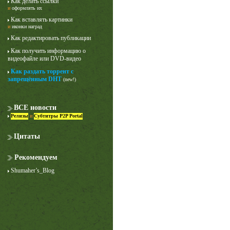
Как делать ссылки
и
оформлять их
Как вставлять картинки
и
иконки наград
Как редактировать публикации
Как получить информацию о
видеофайле или DVD-видео
Как раздать торрент с
запрещённым DHT
(new!)
Лучше звоните Солу
1 сезон
ВСЕ новости
Релизы
и
Субтитры P2P Portal
Цитаты
Рекомендуем
Shumaher’s_Blog