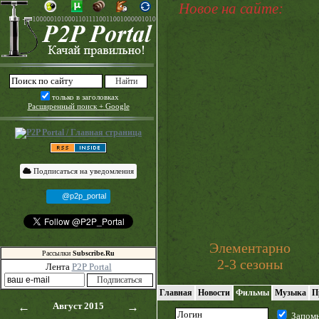
Новое на сайте:
только в заголовках
Расширенный поиск + Google
Подписаться на уведомления
@p2p_portal
Элементарно
Рассылки
Subscribe.Ru
2-3 сезоны
Лента
P2P Portal
Главная
Новости
Фильмы
Музыка
П
←
Август 2015
→
Запом