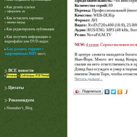
Продолжительность:
~44 мин/сери
Количество серий:
89
Как делать ссылки
Перевод:
Профессиональный (многог
и
оформлять их
Качество:
WEB-DLRip
Как вставлять картинки
Формат:
AVI
и
иконки наград
Видео:
XviD (720x400 (16:9), 25.000 
Как редактировать публикации
Аудио:
RUS/ENG: MP3 (48 kHz, Stere
Релиз:
NovaFiLM.TV
Как получить информацию о
видеофайле или DVD-видео
NEW:
4 сезон
. Сериал выложен по
Как раздать торрент с
Лучше звоните Солу
запрещённым DHT
В центре сюжета находится богато
(new!)
1 сезон
Нью-Йорк. Много лет назад Конра
свалив на него ответственность в 
Дэвид был осужден и умер в тюрьме
ВСЕ новости
именем Эмили Торн, чтобы отомстит
Релизы
и
Субтитры P2P Portal
Читать дальше...
Цитаты
Поделиться
Рекомендуем
Shumaher’s_Blog