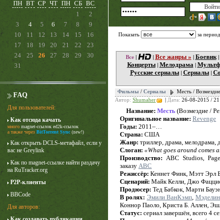
ПН
ВТ
СР
ЧТ
ПН
СБ
ВС
1
2
3
4
5
6
7
8
9
10
11
12
13
14
15
16
Показать
за перио
17
18
19
20
21
22
23
24
25
26
27
28
29
30
Все жанры »
Боевик
Все
|
|
|
Концерты
Мелодрама
Мульт
31
|
|
Русские сериалы
Сериалы
Со
|
|
Фильмы
/
Сериалы
Месть / Возмезди
FAQ
Автор:
Shumaher
|
Дата:
26-08-2015 / 21
Для пользователей:
Название:
Месть
(Возмездие / Р
Оригинальное название:
Revenge
Как отсюда качать
Карточный домик
Годы:
2011–…
много
magnet-ссылок
ed2k-ссылок
3 сезон
а также через
BitTorrent Sync
(new!)
Страна:
США
Жанр:
триллер, драма, мелодрама, 
Как открыть DCLS-метафайл, если у
Слоган:
«What goes around comes 
вас не Greylink
Производство:
ABC Studios, Page 
Как по magnet-ссылке найти раздачу
заказу
ABC
на RuTracker.org
Режиссёр:
Кеннет Финк, Мэтт Эрл Б
Сценарий:
Майк Келли, Джо Фаццио
P2P-клиенты
Продюсер:
Тед Бабкок, Марти Бауэ
BBCode
В ролях:
Эмили ВанКэмп
,
Мэделин
Коннор Паоло, Криста Б. Аллен, Э
Для авторов:
Статус:
сериал завершён, всего 4 с
Как создавать публикации