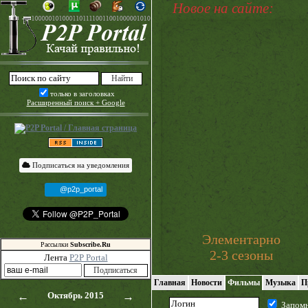
Новое на сайте:
только в заголовках
Расширенный поиск + Google
Подписаться на уведомления
@p2p_portal
Элементарно
Рассылки
Subscribe.Ru
2-3 сезоны
Лента
P2P Portal
Главная
Новости
Фильмы
Музыка
П
←
Октябрь 2015
→
Запом