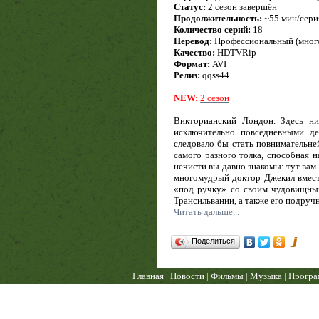
Статус:
2 cезон завершён
Продолжительность:
~55 мин/сери
Количество серий:
18
Перевод:
Профессиональный (много
Качество:
HDTVRip
Формат:
AVI
Релиз:
qqss44
NEW:
2 сезон
Викторианский Лондон. Здесь ни
исключительно повседневными де
следовало бы стать повнимательне
самого разного толка, способная н
нечисти вы давно знакомы: тут вам
многомудрый доктор Джекил вмест
«под ручку» со своим чудовищны
Трансильвании, а также его подруч
Читать дальше...
Поделиться
Главная
|
Новости
|
Фильмы
|
Музыка
|
Прогр