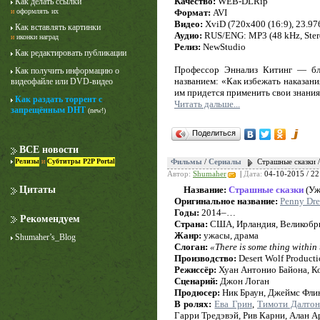
Качество:
WEB-DLRip
Как делать ссылки
Формат:
AVI
и
оформлять их
Видео:
XviD (720x400 (16:9), 23.976 
Как вставлять картинки
Аудио:
RUS/ENG: MP3 (48 kHz, Stere
и
иконки наград
Релиз:
NewStudio
Как редактировать публикации
Профессор Эннализ Китинг — бле
Как получить информацию о
названием: «Как избежать наказани
видеофайле или DVD-видео
им придется применить свои знания
Как раздать торрент с
Читать дальше...
запрещённым DHT
(new!)
Лучше звоните Солу
Поделиться
1 сезон
ВСЕ новости
Релизы
и
Субтитры P2P Portal
Фильмы
/
Сериалы
Страшные сказки 
Автор:
Shumaher
|
Дата:
04-10-2015 / 22
Цитаты
Название:
Страшные сказки
(Уж
Оригинальное название:
Penny Dre
Годы:
2014–…
Рекомендуем
Страна:
США, Ирландия, Великобр
Жанр:
ужасы, драма
Shumaher’s_Blog
Слоган:
«There is some thing within 
Производство:
Desert Wolf Producti
Режиссёр:
Хуан Антонио Байона, К
Сценарий:
Джон Логан
Продюсер:
Ник Браун, Джеймс Фли
В ролях:
Ева Грин
,
Тимоти Далто
Гарри Тредэвэй, Рив Карни, Алан А