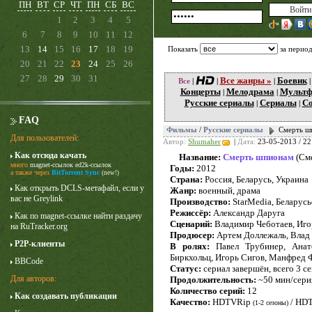
ПН
ВТ
СР
ЧТ
ПН
СБ
ВС
1
2
3
4
5
6
7
8
9
10
11
12
13
14
15
16
17
18
19
Показать
за перио
20
21
22
23
24
25
26
27
28
29
30
31
Все жанры »
Боевик
Все
|
|
|
Концерты
Мелодрама
Мульт
|
|
Русские сериалы
Сериалы
Со
|
|
FAQ
Фильмы
/
Русские сериалы
Смерть ш
Для пользователей:
Автор:
Shumaher
|
Дата:
23-05-2013 / 22
Как отсюда качать
Название:
Смерть шпионам
(См
много
magnet-ссылок
ed2k-ссылок
Годы:
2012
Карточный домик
а также через
BitTorrent Sync
(new!)
Страна:
Россия, Беларусь, Украина
3 сезон
Как открыть DCLS-метафайл, если у
Жанр:
военный, драма
вас не Greylink
Производство:
StarMedia, Беларусь
Режиссёр:
Александр Даруга
Как по magnet-ссылке найти раздачу
Сценарий:
Владимир Чеботаев, Иго
на RuTracker.org
Продюсер:
Артем Доллежаль, Влад
P2P-клиенты
В ролях:
Павел Трубинер, Анато
Биркхольц, Игорь Сигов, Манфред 
BBCode
Статус:
сериал завершён, всего 3 c
Для авторов:
Продолжительность:
~50 мин/сери
Количество серий:
12
Как создавать публикации
Качество:
HDTVRip
/ HD
(1-2 сезоны)