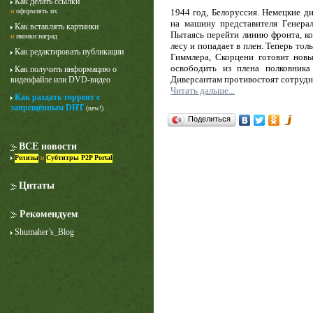
Как делать ссылки
1944 год, Белоруссия. Немецкие д
и
оформлять их
на машину представителя Генер
Как вставлять картинки
Пытаясь перейти линию фронта, к
и
иконки наград
лесу и попадает в плен. Теперь то
Как редактировать публикации
Гиммлера, Скорцени готовит нов
освободить из плена полковник
Как получить информацию о
Диверсантам противостоят сотрудн
видеофайле или DVD-видео
Читать дальше...
Как раздать торрент с
запрещённым DHT
(new!)
Лучше звоните Солу
Поделиться
1 сезон
ВСЕ новости
Релизы
и
Субтитры P2P Portal
Цитаты
Рекомендуем
Shumaher’s_Blog