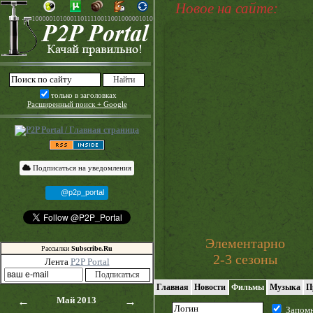
Новое на сайте:
только в заголовках
Расширенный поиск + Google
Подписаться на уведомления
@p2p_portal
Элементарно
Рассылки
Subscribe.Ru
2-3 сезоны
Лента
P2P Portal
Главная
Новости
Фильмы
Музыка
П
←
Май 2013
→
Запом