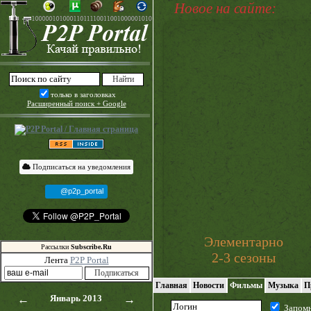
Новое на сайте:
только в заголовках
Расширенный поиск + Google
Подписаться на уведомления
@p2p_portal
Элементарно
Рассылки
Subscribe.Ru
2-3 сезоны
Лента
P2P Portal
Главная
Новости
Фильмы
Музыка
П
←
Январь 2013
→
Запом