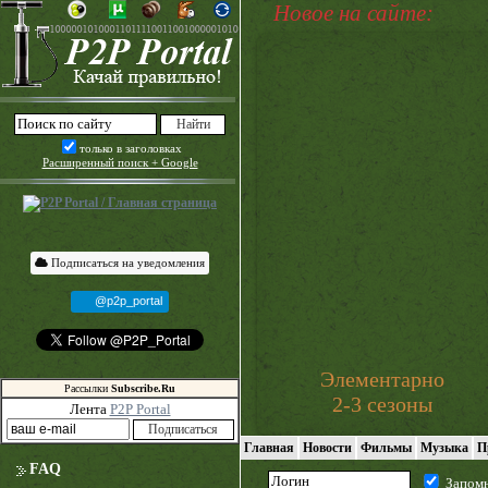
Новое на сайте:
только в заголовках
Расширенный поиск + Google
Подписаться на уведомления
@p2p_portal
Элементарно
Рассылки
Subscribe.Ru
2-3 сезоны
Лента
P2P Portal
Главная
Новости
Фильмы
Музыка
П
FAQ
Запом