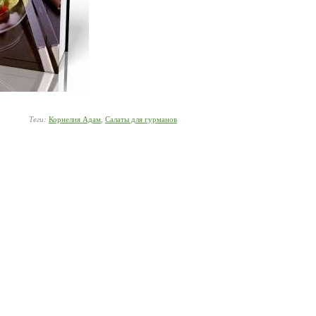
Теги:
Корнелия Адам
,
Салаты для гурманов