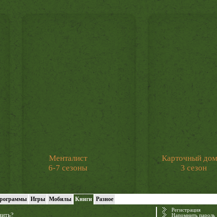
Менталист
Карточный до
6-7 сезоны
3 сезон
рограммы
Игры
Мобилы
Книги
Разное
Регистрация
нить?
Напомнить пароль