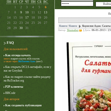
ПН
ВТ
СР
ЧТ
ПН
СБ
ВС
1
2
3
4
5
6
7
8
9
10
11
12
13
П
14
15
16
17
18
19
20
21
22
23
24
25
26
27
Книги
/
Книги
Корнелия Адам. Салаты
28
29
30
31
Автор:
Shumaher
|
Дата:
06-01-2013 / 23
FAQ
Для пользователей:
Как отсюда качать
много
magnet-ссылок
ed2k-ссылок
Лучше звоните Солу
а также через
BitTorrent Sync
(new!)
1 сезон
Как открыть DCLS-метафайл, если у
вас не Greylink
Как по magnet-ссылке найти раздачу
на RuTracker.org
P2P-клиенты
BBCode
Для авторов:
Как создавать публикации