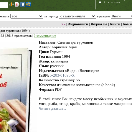
Статистика
оказать
за период
в разделе
Аудиокниги
Журналы
Книги
Коми
Все
|
|
|
|
 для гурманов (1994)
:28
| 3618 просмотров |
0 комментариев
Название:
Салаты для гурманов
Автор:
Корнелия Адам
Цикл:
Гурман
Год издания:
1994
Жанр:
кулинария
Язык:
русский
Издательство:
«Вид», «Воениздат»
Need for Speed:
ISBN:
5-203-01695-Х
Porsche Unleashed
Количество страниц:
66
Качество:
изначально компьютерное (e-book)
Формат:
PDF
В этой книге Вы найдете массу необычных и вкусных 
мяса, рыба, птица, крабы, моллюски, а также макаронные
Читать дальше...