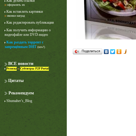
Как делать ссылки
и
оформлять их
Как вставлять картинки
и
иконки наград
Как редактировать публикации
Как получить информацию о
видеофайле или DVD-видео
Как раздать торрент с
запрещённым DHT
(new!)
Поделиться
ВСЕ новости
Релизы
и
Субтитры P2P Portal
Цитаты
Рекомендуем
Shumaher’s_Blog