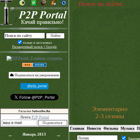
Новое на сайте:
только в заголовках
Расширенный поиск + Google
Подписаться на уведомления
@p2p_portal
Элементарно
Рассылки
Subscribe.Ru
2-3 сезоны
Лента
P2P Portal
Главная
Новости
Фильмы
Музыка
П
←
Январь 2013
→
Запом