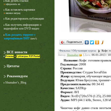
Как делать ссылки
и
оформлять их
Как вставлять картинки
и
иконки наград
Как редактировать публикации
Как получить информацию о
видеофайле или DVD-видео
Как раздать торрент с
запрещённым DHT
(new!)
Поделиться
Фильмы
/
Обучающие курсы
Кофе: г
ВСЕ новости
Автор:
Shumaher
|
Дата:
06-01-2013 / 18
Релизы
и
Субтитры P2P Portal
Название:
Кофе: готовим правиль
Год выхода:
2008
Цитаты
Страна:
Россия
Производство:
Студия SovaFilm
Жанр:
кулинария, обучающее виде
Рекомендуем
Ведущая:
Юлия Бреусова, тренинг-
Shumaher’s_Blog
Продолжительность:
00:34:41
Качество:
SATRip
Формат:
AVI
Видео:
XviD (720x576 (1.25), 25.000
Аудио:
MP3 (44.1 kHz, Stereo, 128 k
Чашечка кофе давно стала неотъем