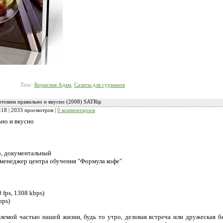
Теги:
Корнелия Адам
,
Салаты для гурманов
отовим правильно и вкусно (2008) SATRip
:18
| 2033 просмотров |
0 комментариев
но и вкусно
о, документальный
менеджер центра обучения "Формула кофе"
 fps, 1308 kbps)
bps)
лемой частью нашей жизни, будь то утро, деловая встреча или дружеская б