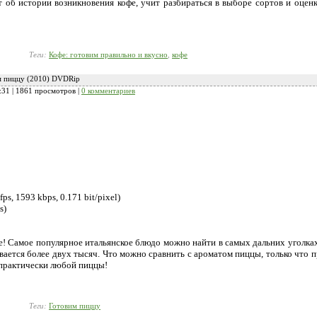
 об истории возникновения кофе, учит разбираться в выборе сортов и оценке 
Теги:
Кофе: готовим правильно и вкусно
,
кофе
м пиццу (2010) DVDRip
:31
| 1861 просмотров |
0 комментариев
ps, 1593 kbps, 0.171 bit/pixel)
s)
ре! Самое популярное итальянское блюдо можно найти в самых дальних уголка
вается более двух тысяч. Что можно сравнить с ароматом пиццы, только что
практически любой пиццы!
Теги:
Готовим пиццу