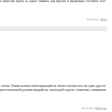
качества зерен, и, самое главное, как вкусно и правильно готовить этот
Источник:
Rutor
х земли. Таким количеством вариаций не может похвастать ни одно другое
 приготовленной руками пиццайола, пахнущей сыром, томатами, оливковым
Источник:
RuTracker