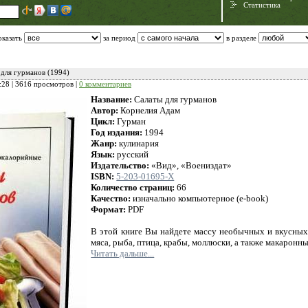
Статистика
оказать
за период
в разделе
 для гурманов (1994)
:28
| 3616 просмотров |
0 комментариев
Название:
Салаты для гурманов
Автор:
Корнелия Адам
Цикл:
Гурман
Год издания:
1994
Жанр:
кулинария
Язык:
русский
Издательство:
«Вид», «Воениздат»
Need for Speed:
ISBN:
5-203-01695-Х
Porsche Unleashed
Количество страниц:
66
Качество:
изначально компьютерное (e-book)
Формат:
PDF
В этой книге Вы найдете массу необычных и вкусных 
мяса, рыба, птица, крабы, моллюски, а также макаронные
Читать дальше...