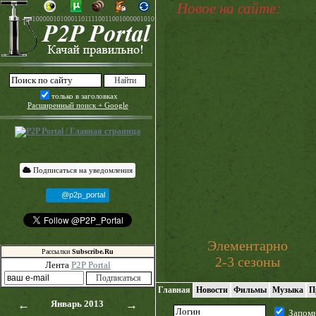
Новое на сайте:
только в заголовках
Расширенный поиск + Google
Подписаться на уведомления
@p2p_portal
Элементарно
Рассылки
Subscribe.Ru
2-3 сезоны
Лента
P2P Portal
Главная
Новости
Фильмы
Музыка
П
←
Январь 2013
→
Запом