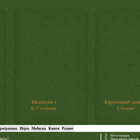
Менталист
Карточный до
6-7 сезоны
3 сезон
рограммы
Игры
Мобилы
Книги
Разное
Регистрация
нить?
Напомнить пароль