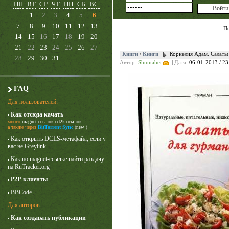
ПН
ВТ
СР
ЧТ
ПН
СБ
ВС
1
2
3
4
5
6
7
8
9
10
11
12
13
П
14
15
16
17
18
19
20
21
22
23
24
25
26
27
Книги
/
Книги
Корнелия Адам. Салаты
28
29
30
31
Автор:
Shumaher
|
Дата:
06-01-2013 / 23
FAQ
Для пользователей:
Как отсюда качать
много
magnet-ссылок
ed2k-ссылок
Лучше звоните Солу
а также через
BitTorrent Sync
(new!)
1 сезон
Как открыть DCLS-метафайл, если у
вас не Greylink
Как по magnet-ссылке найти раздачу
на RuTracker.org
P2P-клиенты
BBCode
Для авторов:
Как создавать публикации